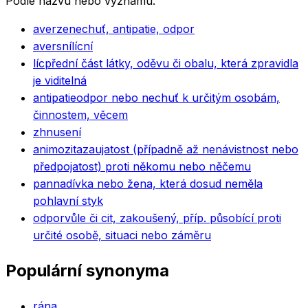
Podle názvu nebo významu.
averze
nechuť, antipatie, odpor
aversní
lícní
líc
přední část látky, oděvu či obalu, která zpravidla
je viditelná
antipatie
odpor nebo nechuť k určitým osobám,
činnostem, věcem
zhnusení
animozita
zaujatost (případně až nenávistnost nebo
předpojatost) proti někomu nebo něčemu
panna
dívka nebo žena, která dosud neměla
pohlavní styk
odpor
vůle či cit, zakoušený, příp. působící proti
určité osobě, situaci nebo záměru
Populární synonyma
rána