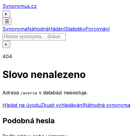
Přeskočit na obsah
Synonymus.cz
◐
☰
Synonyma
Náhodná
Hádání
Statistiky
Porovnání
Hledat slovo
◐
404
Slovo nenalezeno
Adresa
v databázi neexistuje.
/averse
Hledat na úvodu
Zkusit vyhledávání
Náhodná synonyma
Podobná hesla