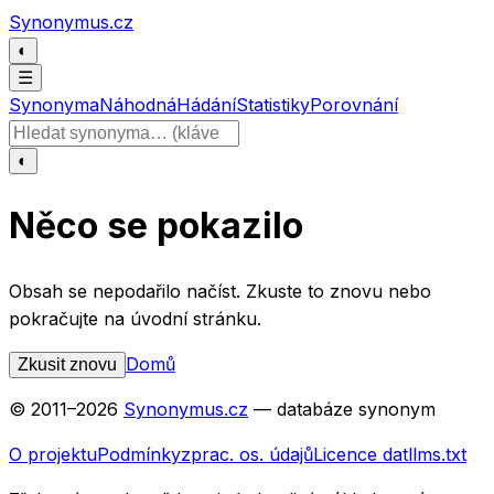
Přeskočit na obsah
Synonymus.cz
◐
☰
Synonyma
Náhodná
Hádání
Statistiky
Porovnání
Hledat slovo
◐
Něco se pokazilo
Obsah se nepodařilo načíst. Zkuste to znovu nebo
pokračujte na úvodní stránku.
Domů
Zkusit znovu
© 2011–
2026
Synonymus.cz
— databáze synonym
O projektu
Podmínky
zprac. os. údajů
Licence dat
llms.txt