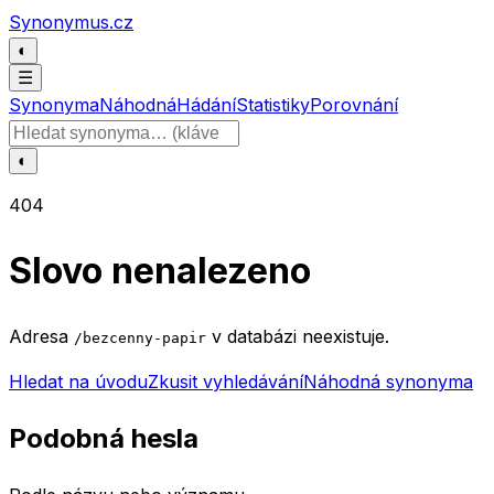
Přeskočit na obsah
Synonymus.cz
◐
☰
Synonyma
Náhodná
Hádání
Statistiky
Porovnání
Hledat slovo
◐
404
Slovo nenalezeno
Adresa
v databázi neexistuje.
/bezcenny-papir
Hledat na úvodu
Zkusit vyhledávání
Náhodná synonyma
Podobná hesla