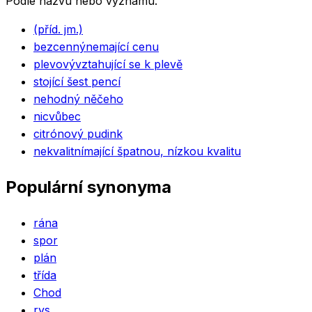
Podle názvu nebo významu.
(příd. jm.)
bezcenný
nemající cenu
plevový
vztahující se k plevě
stojící šest pencí
nehodný něčeho
nic
vůbec
citrónový pudink
nekvalitní
mající špatnou, nízkou kvalitu
Populární synonyma
rána
spor
plán
třída
Chod
rys