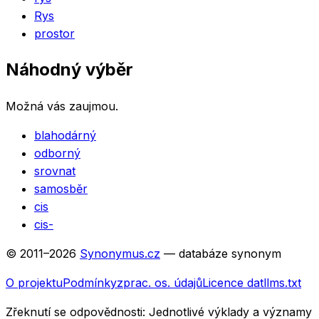
Rys
prostor
Náhodný výběr
Možná vás zaujmou.
blahodárný
odborný
srovnat
samosběr
cis
cis-
© 2011–
2026
Synonymus.cz
— databáze synonym
O projektu
Podmínky
zprac. os. údajů
Licence dat
llms.txt
Zřeknutí se odpovědnosti:
Jednotlivé výklady a významy