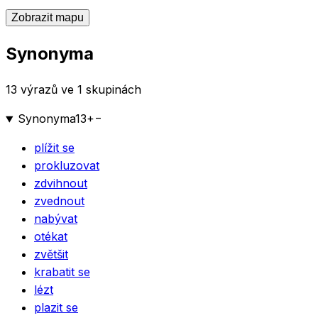
Zobrazit mapu
Synonyma
13 výrazů ve 1 skupinách
Synonyma
13
+
−
plížit se
prokluzovat
zdvihnout
zvednout
nabývat
otékat
zvětšit
krabatit se
lézt
plazit se