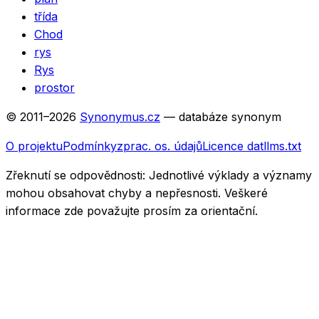
třída
Chod
rys
Rys
prostor
© 2011–
2026
Synonymus.cz
— databáze synonym
O projektu
Podmínky
zprac. os. údajů
Licence dat
llms.txt
Zřeknutí se odpovědnosti:
Jednotlivé výklady a významy
mohou obsahovat chyby a nepřesnosti. Veškeré
informace zde považujte prosím za orientační.