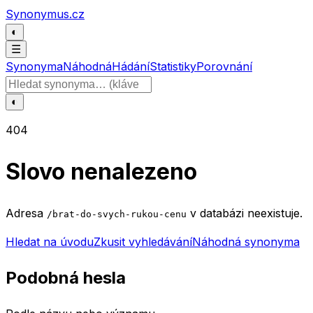
Přeskočit na obsah
Synonymus.cz
◐
☰
Synonyma
Náhodná
Hádání
Statistiky
Porovnání
Hledat slovo
◐
404
Slovo nenalezeno
Adresa
v databázi neexistuje.
/brat-do-svych-rukou-cenu
Hledat na úvodu
Zkusit vyhledávání
Náhodná synonyma
Podobná hesla