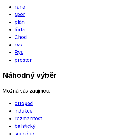
rána
spor
plán
třída
Chod
rys
Rys
prostor
Náhodný výběr
Možná vás zaujmou.
ortoped
indukce
rozmanitost
balistický
scenérie