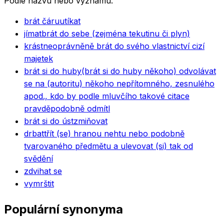
Podle názvu nebo významu.
brát čáru
utíkat
jímat
brát do sebe (zejména tekutinu či plyn)
krást
neoprávněně brát do svého vlastnictví cizí
majetek
brát si do huby
(brát si do huby někoho) odvolávat
se na (autoritu) někoho nepřítomného, zesnulého
apod., kdo by podle mluvčího takové citace
pravděpodobně odmítl
brát si do úst
zmiňovat
drbat
třít (se) hranou nehtu nebo podobně
tvarovaného předmětu a ulevovat (si) tak od
svědění
zdvihat se
vymrštit
Populární synonyma