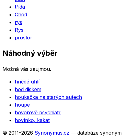
třída
Chod
rys
Rys
prostor
Náhodný výběr
Možná vás zaujmou.
hnědé uhlí
hod diskem
houkačka na starých autech
houpe
hovorově psychiatr
hovínko, kakat
© 2011–
2026
Synonymus.cz
— databáze synonym