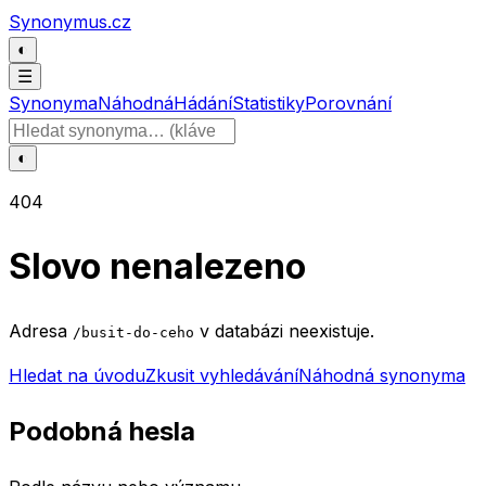
Přeskočit na obsah
Synonymus.cz
◐
☰
Synonyma
Náhodná
Hádání
Statistiky
Porovnání
Hledat slovo
◐
404
Slovo nenalezeno
Adresa
v databázi neexistuje.
/busit-do-ceho
Hledat na úvodu
Zkusit vyhledávání
Náhodná synonyma
Podobná hesla