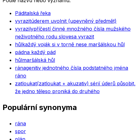
Podle názvu nebo významu.
Pád
italská řeka
vyrazit
úderem uvolnit (upevněný předmět)
vyrazily
příčestí činné množného čísla mužského
neživotného rodu slovesa vyrazit
hůl
každý voják si v torně nese maršálskou hůl
pád
na každý pád
hůl
maršálská hůl
rána
genitiv jednotného čísla podstatného jména
ráno
zatloukat
(zatloukat + akuzativ) sérií úderů působit,
že jedno těleso proniká do druhého
Populární synonyma
rána
spor
plán