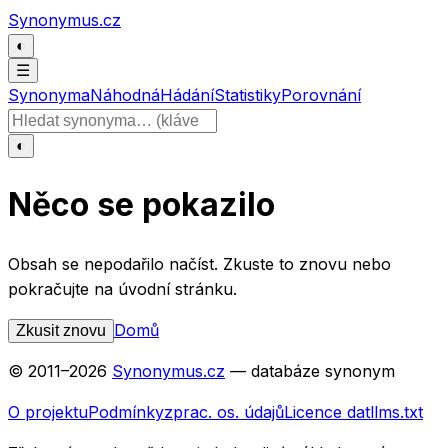
Přeskočit na obsah
Synonymus.cz
◐
☰
Synonyma
Náhodná
Hádání
Statistiky
Porovnání
Hledat slovo
◐
Něco se pokazilo
Obsah se nepodařilo načíst. Zkuste to znovu nebo
pokračujte na úvodní stránku.
Domů
Zkusit znovu
© 2011–
2026
Synonymus.cz
— databáze synonym
O projektu
Podmínky
zprac. os. údajů
Licence dat
llms.txt