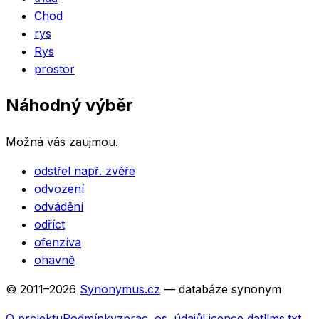
Chod
rys
Rys
prostor
Náhodný výběr
Možná vás zaujmou.
odstřel např. zvěře
odvození
odvádění
odříct
ofenzíva
ohavně
© 2011–
2026
Synonymus.cz
— databáze synonym
O projektu
Podmínky
zprac. os. údajů
Licence dat
llms.txt