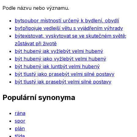
Podle názvu nebo významu.
byt
soubor místností určený k bydlení, obydlí
byť
připojuje vedlejší větu s vyjádřením výhrady
být
existovat, vyskytovat se ve skutečném světě;
zůstávat při životě
být hubený jak vyžle
být velmi hubený
být hubený jako vyžle
být velmi hubený
být hubený jak lunt
být velmi hubený
být tlustý jako prase
být velmi silné postavy
být tlustý jak prase
být velmi silné postavy
Populární synonyma
rána
spor
plán
třída