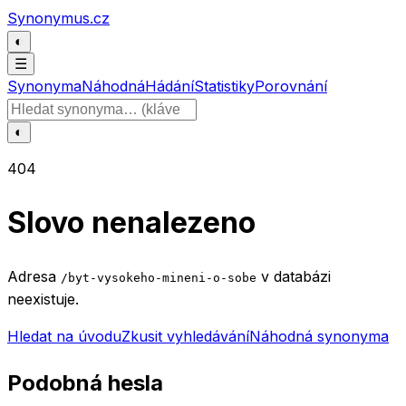
Přeskočit na obsah
Synonymus.cz
◐
☰
Synonyma
Náhodná
Hádání
Statistiky
Porovnání
Hledat slovo
◐
404
Slovo nenalezeno
Adresa
v databázi
/byt-vysokeho-mineni-o-sobe
neexistuje.
Hledat na úvodu
Zkusit vyhledávání
Náhodná synonyma
Podobná hesla