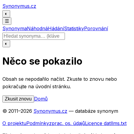
Přeskočit na obsah
Synonymus.cz
◐
☰
Synonyma
Náhodná
Hádání
Statistiky
Porovnání
Hledat slovo
◐
Něco se pokazilo
Obsah se nepodařilo načíst. Zkuste to znovu nebo
pokračujte na úvodní stránku.
Domů
Zkusit znovu
© 2011–
2026
Synonymus.cz
— databáze synonym
O projektu
Podmínky
zprac. os. údajů
Licence dat
llms.txt