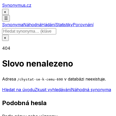
Přeskočit na obsah
Synonymus.cz
◐
☰
Synonyma
Náhodná
Hádání
Statistiky
Porovnání
Hledat slovo
◐
404
Slovo nenalezeno
Adresa
v databázi neexistuje.
/chystat-se-k-cemu-690
Hledat na úvodu
Zkusit vyhledávání
Náhodná synonyma
Podobná hesla