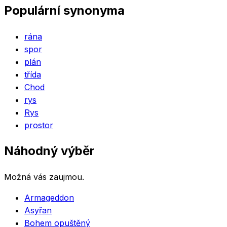
Populární synonyma
rána
spor
plán
třída
Chod
rys
Rys
prostor
Náhodný výběr
Možná vás zaujmou.
Armageddon
Asyřan
Bohem opuštěný