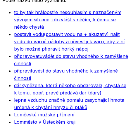
Podle názvu nebo významu.
to by tak hrálo
ostře nesouhlasím s naznačeným
vývojem situace, obzvlášť s něčím, k čemu se
někdo chystá
postavit vodu
(postavit vodu na + akuzativ) nalít
vodu do varné nádoby a přivést ji k varu, aby z ní
bylo možné připravit horký nápoj
připravovat
uvádět do stavu vhodného k zamýšlené
činnosti
připravit
uvést do stavu vhodného k zamýšlené
činnosti
dárkyně
žena, která někoho obdarovala, chystá se
k tomu, popř. právě předává dar (dary)
lep
na vzduchu značně pomalu zasychající hmota
určená k chytání hmyzu či ptáků
Lom
české mužské příjmení
Lom
město v Ústeckém kraji