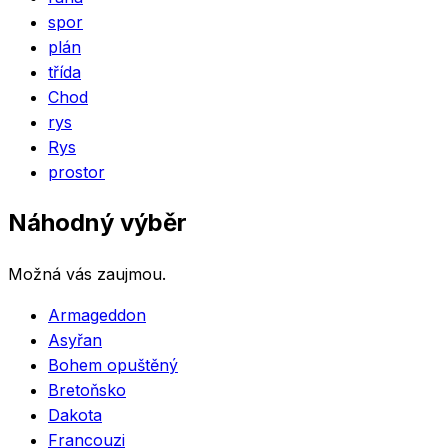
spor
plán
třída
Chod
rys
Rys
prostor
Náhodný výběr
Možná vás zaujmou.
Armageddon
Asyřan
Bohem opuštěný
Bretoňsko
Dakota
Francouzi