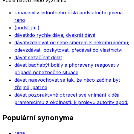
Podle názvu nebo významu.
rána
genitiv jednotného čísla podstatného jména
ráno
(podst. jm.)
dávat
kdo rychle dává, dvakrát dává
dávat
vzdalovat od sebe směrem k někomu jinému;
odevzdávat, poskytovat, předávat do vlastnictví
dávat se
začínat dělat
dávat bacha
být bdělý a připravený reagovat v
případě nebezpečné situace
dávat najevo
chovat se tak, že něco začíná být
zřejmé, patrné
dávat pozor
aktivně obracet své vnímání k ději
pramenícímu z okolností, k projevu autority apod.
Populární synonyma
rána