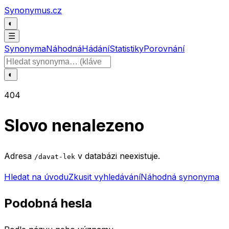
Přeskočit na obsah
Synonymus.cz
◐
☰
Synonyma
Náhodná
Hádání
Statistiky
Porovnání
Hledat slovo
◐
404
Slovo nenalezeno
Adresa
v databázi neexistuje.
/davat-lek
Hledat na úvodu
Zkusit vyhledávání
Náhodná synonyma
Podobná hesla