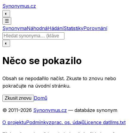
Přeskočit na obsah
Synonymus.cz
◐
☰
Synonyma
Náhodná
Hádání
Statistiky
Porovnání
Hledat slovo
◐
Něco se pokazilo
Obsah se nepodařilo načíst. Zkuste to znovu nebo
pokračujte na úvodní stránku.
Domů
Zkusit znovu
© 2011–
2026
Synonymus.cz
— databáze synonym
O projektu
Podmínky
zprac. os. údajů
Licence dat
llms.txt