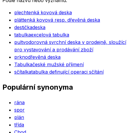
Podle názvu nebo významu.
plech
tenká kovová deska
plát
tenká kovová resp. dřevěná deska
destička
deska
tabulka
excelová tabulka
pult
vodorovná svrchní deska v prodejně, sloužící
pro vystavování a prodávání zboží
prkno
dřevěná deska
Tabulka
české mužské příjmení
sčítalka
tabulka definující operaci sčítání
Populární synonyma
rána
spor
plán
třída
Chod