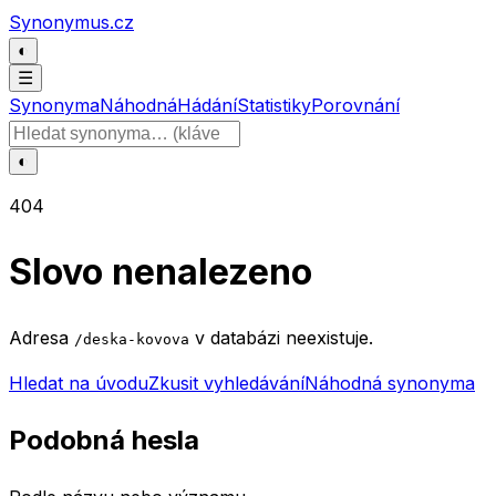
Přeskočit na obsah
Synonymus.cz
◐
☰
Synonyma
Náhodná
Hádání
Statistiky
Porovnání
Hledat slovo
◐
404
Slovo nenalezeno
Adresa
v databázi neexistuje.
/deska-kovova
Hledat na úvodu
Zkusit vyhledávání
Náhodná synonyma
Podobná hesla