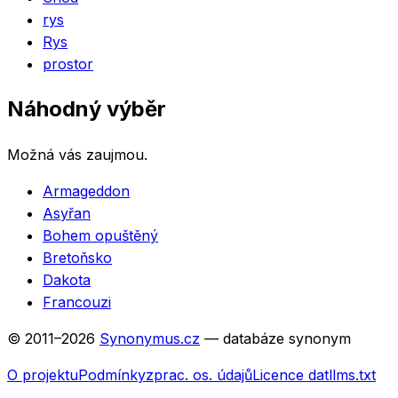
rys
Rys
prostor
Náhodný výběr
Možná vás zaujmou.
Armageddon
Asyřan
Bohem opuštěný
Bretoňsko
Dakota
Francouzi
© 2011–
2026
Synonymus.cz
— databáze synonym
O projektu
Podmínky
zprac. os. údajů
Licence dat
llms.txt