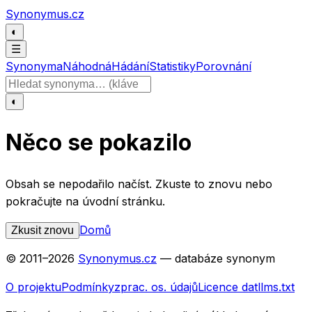
Přeskočit na obsah
Synonymus.cz
◐
☰
Synonyma
Náhodná
Hádání
Statistiky
Porovnání
Hledat slovo
◐
Něco se pokazilo
Obsah se nepodařilo načíst. Zkuste to znovu nebo
pokračujte na úvodní stránku.
Domů
Zkusit znovu
© 2011–
2026
Synonymus.cz
— databáze synonym
O projektu
Podmínky
zprac. os. údajů
Licence dat
llms.txt