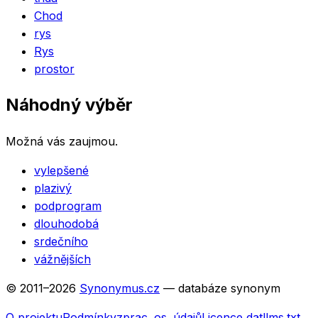
Chod
rys
Rys
prostor
Náhodný výběr
Možná vás zaujmou.
vylepšené
plazivý
podprogram
dlouhodobá
srdečního
vážnějších
© 2011–
2026
Synonymus.cz
— databáze synonym
O projektu
Podmínky
zprac. os. údajů
Licence dat
llms.txt