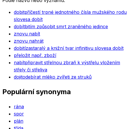
Podle názvu nebo významu.
dobit
příčestí trpné jednotného čísla mužského rodu
slovesa dobít
dobít
bitím způsobit smrt zraněného jedince
znovu nabít
znovu nahrát
dobití
zastaralý a knižní tvar infinitivu slovesa dobít
přeložit např. zboží
nabít
připravit střelnou zbraň k výstřelu vložením
střely či střeliva
dojit
odebírat mléko zvířeti ze struků
Populární synonyma
rána
spor
plán
třída