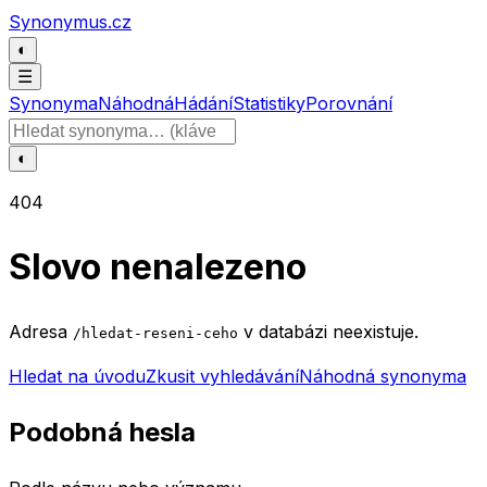
Přeskočit na obsah
Synonymus.cz
◐
☰
Synonyma
Náhodná
Hádání
Statistiky
Porovnání
Hledat slovo
◐
404
Slovo nenalezeno
Adresa
v databázi neexistuje.
/hledat-reseni-ceho
Hledat na úvodu
Zkusit vyhledávání
Náhodná synonyma
Podobná hesla