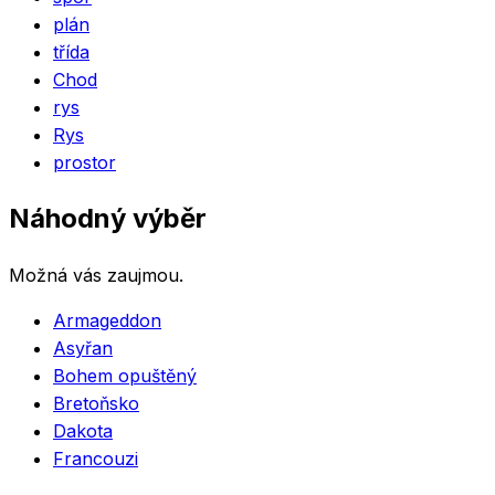
plán
třída
Chod
rys
Rys
prostor
Náhodný výběr
Možná vás zaujmou.
Armageddon
Asyřan
Bohem opuštěný
Bretoňsko
Dakota
Francouzi