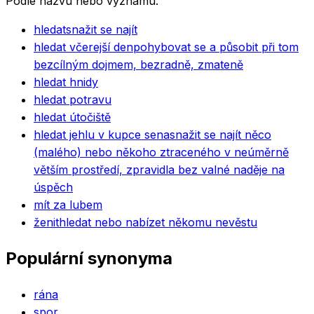
Podle názvu nebo významu.
hledat
snažit se najít
hledat včerejší den
pohybovat se a působit při tom
bezcílným dojmem, bezradně, zmateně
hledat hnidy
hledat potravu
hledat útočiště
hledat jehlu v kupce sena
snažit se najít něco
(malého) nebo někoho ztraceného v neúměrně
větším prostředí, zpravidla bez valné naděje na
úspěch
mít za lubem
ženit
hledat nebo nabízet někomu nevěstu
Populární synonyma
rána
spor