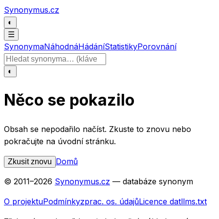
Přeskočit na obsah
Synonymus.cz
◐
☰
Synonyma
Náhodná
Hádání
Statistiky
Porovnání
Hledat slovo
◐
Něco se pokazilo
Obsah se nepodařilo načíst. Zkuste to znovu nebo
pokračujte na úvodní stránku.
Domů
Zkusit znovu
© 2011–
2026
Synonymus.cz
— databáze synonym
O projektu
Podmínky
zprac. os. údajů
Licence dat
llms.txt