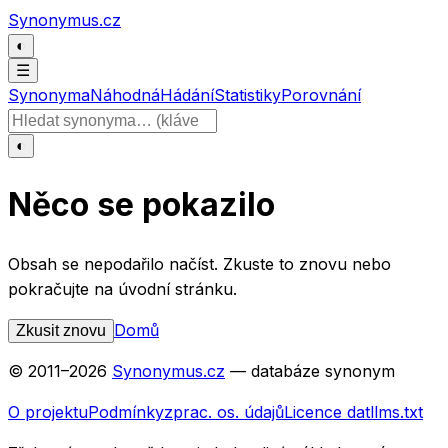
Přeskočit na obsah
Synonymus.cz
◐
☰
Synonyma
Náhodná
Hádání
Statistiky
Porovnání
Hledat slovo
◐
Něco se pokazilo
Obsah se nepodařilo načíst. Zkuste to znovu nebo
pokračujte na úvodní stránku.
Domů
Zkusit znovu
© 2011–
2026
Synonymus.cz
— databáze synonym
O projektu
Podmínky
zprac. os. údajů
Licence dat
llms.txt