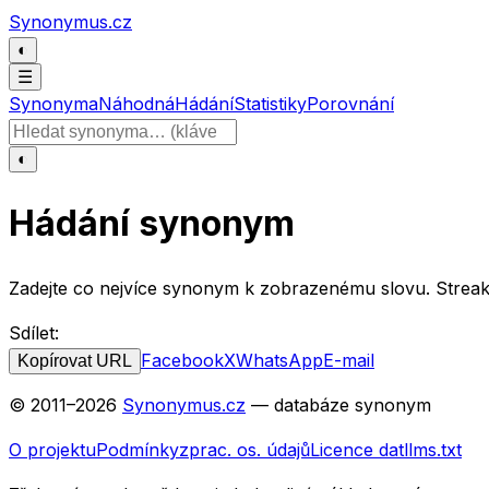
Přeskočit na obsah
Synonymus.cz
◐
☰
Synonyma
Náhodná
Hádání
Statistiky
Porovnání
Hledat slovo
◐
Hádání synonym
Zadejte co nejvíce synonym k zobrazenému slovu. Streak a
Sdílet:
Facebook
X
WhatsApp
E-mail
Kopírovat URL
© 2011–
2026
Synonymus.cz
— databáze synonym
O projektu
Podmínky
zprac. os. údajů
Licence dat
llms.txt