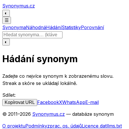
Přeskočit na obsah
Synonymus.cz
◐
☰
Synonyma
Náhodná
Hádání
Statistiky
Porovnání
Hledat slovo
◐
Hádání synonym
Zadejte co nejvíce synonym k zobrazenému slovu.
Streak a skóre se ukládají lokálně.
Sdílet:
Facebook
X
WhatsApp
E-mail
Kopírovat URL
© 2011–
2026
Synonymus.cz
— databáze synonym
O projektu
Podmínky
zprac. os. údajů
Licence dat
llms.txt