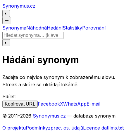
Přeskočit na obsah
Synonymus.cz
◐
☰
Synonyma
Náhodná
Hádání
Statistiky
Porovnání
Hledat slovo
◐
Hádání synonym
Zadejte co nejvíce synonym k zobrazenému slovu.
Streak a skóre se ukládají lokálně.
Sdílet:
Facebook
X
WhatsApp
E-mail
Kopírovat URL
© 2011–
2026
Synonymus.cz
— databáze synonym
O projektu
Podmínky
zprac. os. údajů
Licence dat
llms.txt