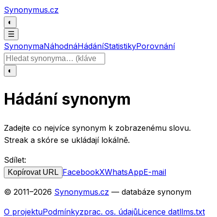
Přeskočit na obsah
Synonymus.cz
◐
☰
Synonyma
Náhodná
Hádání
Statistiky
Porovnání
Hledat slovo
◐
Hádání synonym
Zadejte co nejvíce synonym k zobrazenému slovu.
Streak a skóre se ukládají lokálně.
Sdílet:
Facebook
X
WhatsApp
E-mail
Kopírovat URL
© 2011–
2026
Synonymus.cz
— databáze synonym
O projektu
Podmínky
zprac. os. údajů
Licence dat
llms.txt