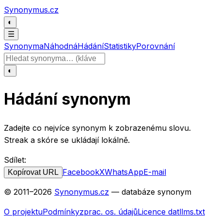
Přeskočit na obsah
Synonymus.cz
◐
☰
Synonyma
Náhodná
Hádání
Statistiky
Porovnání
Hledat slovo
◐
Hádání synonym
Zadejte co nejvíce synonym k zobrazenému slovu.
Streak a skóre se ukládají lokálně.
Sdílet:
Facebook
X
WhatsApp
E-mail
Kopírovat URL
© 2011–
2026
Synonymus.cz
— databáze synonym
O projektu
Podmínky
zprac. os. údajů
Licence dat
llms.txt