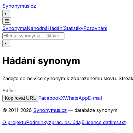
Přeskočit na obsah
Synonymus.cz
◐
☰
Synonyma
Náhodná
Hádání
Statistiky
Porovnání
Hledat slovo
◐
Hádání synonym
Zadejte co nejvíce synonym k zobrazenému slovu. Streak a
Sdílet:
Facebook
X
WhatsApp
E-mail
Kopírovat URL
© 2011–
2026
Synonymus.cz
— databáze synonym
O projektu
Podmínky
zprac. os. údajů
Licence dat
llms.txt