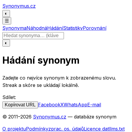
Přeskočit na obsah
Synonymus.cz
◐
☰
Synonyma
Náhodná
Hádání
Statistiky
Porovnání
Hledat slovo
◐
Hádání synonym
Zadejte co nejvíce synonym k zobrazenému slovu.
Streak a skóre se ukládají lokálně.
Sdílet:
Facebook
X
WhatsApp
E-mail
Kopírovat URL
© 2011–
2026
Synonymus.cz
— databáze synonym
O projektu
Podmínky
zprac. os. údajů
Licence dat
llms.txt