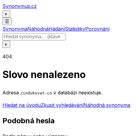
Přeskočit na obsah
Synonymus.cz
◐
☰
Synonyma
Náhodná
Hádání
Statistiky
Porovnání
Hledat slovo
◐
404
Slovo nenalezeno
Adresa
v databázi neexistuje.
/indukovat-co
Hledat na úvodu
Zkusit vyhledávání
Náhodná synonyma
Podobná hesla