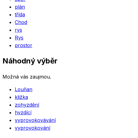
plán
třída
Chod
rys
Rys
prostor
Náhodný výběr
Možná vás zaujmou.
Louňan
kližka
zohyzdění
hyzdící
vyprovokovávání
vyprovokování