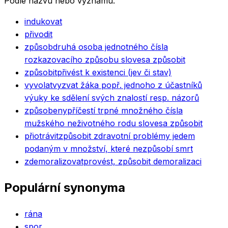
Podle názvu nebo významu.
indukovat
přivodit
způsob
druhá osoba jednotného čísla
rozkazovacího způsobu slovesa způsobit
způsobit
přivést k existenci (jev či stav)
vyvolat
vyzvat žáka popř. jednoho z účastníků
výuky ke sdělení svých znalostí resp. názorů
způsobeny
příčestí trpné množného čísla
mužského neživotného rodu slovesa způsobit
přiotrávit
způsobit zdravotní problémy jedem
podaným v množství, které nezpůsobí smrt
zdemoralizovat
provést, způsobit demoralizaci
Populární synonyma
rána
spor