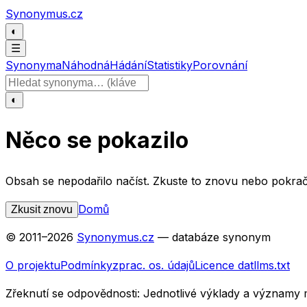
Přeskočit na obsah
Synonymus.cz
◐
☰
Synonyma
Náhodná
Hádání
Statistiky
Porovnání
Hledat slovo
◐
Něco se pokazilo
Obsah se nepodařilo načíst. Zkuste to znovu nebo pokrač
Domů
Zkusit znovu
© 2011–
2026
Synonymus.cz
— databáze synonym
O projektu
Podmínky
zprac. os. údajů
Licence dat
llms.txt
Zřeknutí se odpovědnosti:
Jednotlivé výklady a významy 