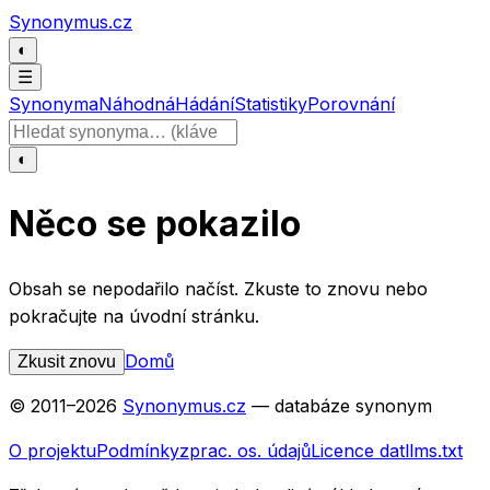
Přeskočit na obsah
Synonymus.cz
◐
☰
Synonyma
Náhodná
Hádání
Statistiky
Porovnání
Hledat slovo
◐
Něco se pokazilo
Obsah se nepodařilo načíst. Zkuste to znovu nebo
pokračujte na úvodní stránku.
Domů
Zkusit znovu
© 2011–
2026
Synonymus.cz
— databáze synonym
O projektu
Podmínky
zprac. os. údajů
Licence dat
llms.txt