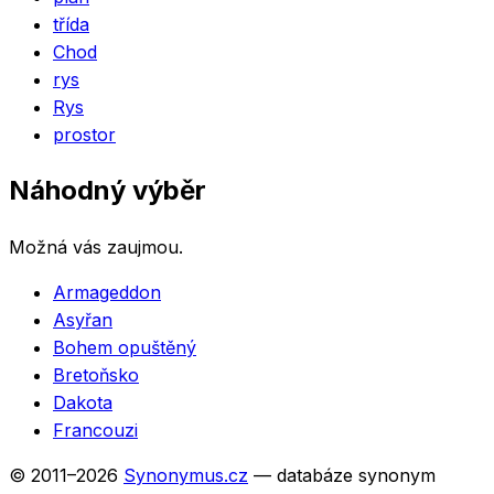
třída
Chod
rys
Rys
prostor
Náhodný výběr
Možná vás zaujmou.
Armageddon
Asyřan
Bohem opuštěný
Bretoňsko
Dakota
Francouzi
© 2011–
2026
Synonymus.cz
— databáze synonym