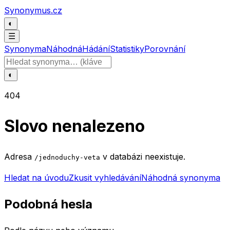
Přeskočit na obsah
Synonymus.cz
◐
☰
Synonyma
Náhodná
Hádání
Statistiky
Porovnání
Hledat slovo
◐
404
Slovo nenalezeno
Adresa
v databázi neexistuje.
/jednoduchy-veta
Hledat na úvodu
Zkusit vyhledávání
Náhodná synonyma
Podobná hesla