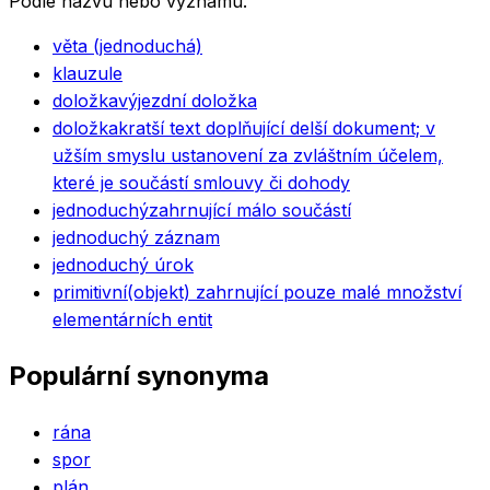
Podle názvu nebo významu.
věta (jednoduchá)
klauzule
doložka
výjezdní doložka
doložka
kratší text doplňující delší dokument; v
užším smyslu ustanovení za zvláštním účelem,
které je součástí smlouvy či dohody
jednoduchý
zahrnující málo součástí
jednoduchý záznam
jednoduchý úrok
primitivní
(objekt) zahrnující pouze malé množství
elementárních entit
Populární synonyma
rána
spor
plán