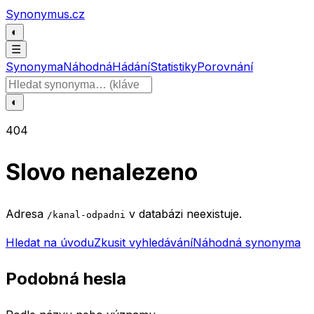
Přeskočit na obsah
Synonymus.cz
◐
☰
Synonyma
Náhodná
Hádání
Statistiky
Porovnání
Hledat slovo
◐
404
Slovo nenalezeno
Adresa
v databázi neexistuje.
/kanal-odpadni
Hledat na úvodu
Zkusit vyhledávání
Náhodná synonyma
Podobná hesla