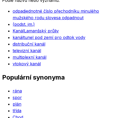
Podle názvu nebo významu.
odpad
jednotné číslo přechodníku minulého
mužského rodu slovesa odpadnout
(podst. jm.)
Kanál
Lamanšský průliv
kanál
tunel pod zemí pro odtok vody
distribuční kanál
televizní kanál
multiplexní kanál
vtokový kanál
Populární synonyma
rána
spor
plán
třída
Chod