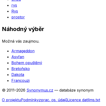
rys
Rys
prostor
Náhodný výběr
Možná vás zaujmou.
Armageddon
Asyřan
Bohem opuštěný
Bretoňsko
Dakota
Francouzi
© 2011–
2026
Synonymus.cz
— databáze synonym
O projektu
Podmínky
zprac. os. údajů
Licence dat
llms.txt