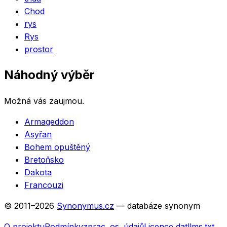
Chod
rys
Rys
prostor
Náhodný výběr
Možná vás zaujmou.
Armageddon
Asyřan
Bohem opuštěný
Bretoňsko
Dakota
Francouzi
© 2011–
2026
Synonymus.cz
— databáze synonym
O projektu
Podmínky
zprac. os. údajů
Licence dat
llms.txt