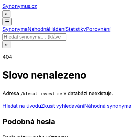
Přeskočit na obsah
Synonymus.cz
◐
☰
Synonyma
Náhodná
Hádání
Statistiky
Porovnání
Hledat slovo
◐
404
Slovo nenalezeno
Adresa
v databázi neexistuje.
/klesat-investice
Hledat na úvodu
Zkusit vyhledávání
Náhodná synonyma
Podobná hesla