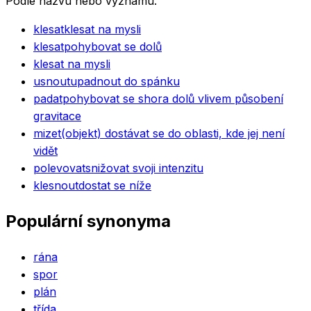
Podle názvu nebo významu.
klesat
klesat na mysli
klesat
pohybovat se dolů
klesat na mysli
usnout
upadnout do spánku
padat
pohybovat se shora dolů vlivem působení
gravitace
mizet
(objekt) dostávat se do oblasti, kde jej není
vidět
polevovat
snižovat svoji intenzitu
klesnout
dostat se níže
Populární synonyma
rána
spor
plán
třída