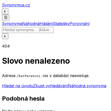
Přeskočit na obsah
Synonymus.cz
◐
☰
Synonyma
Náhodná
Hádání
Statistiky
Porovnání
Hledat slovo
◐
404
Slovo nenalezeno
Adresa
v databázi neexistuje.
/konferencni-396
Hledat na úvodu
Zkusit vyhledávání
Náhodná synonyma
Podobná hesla