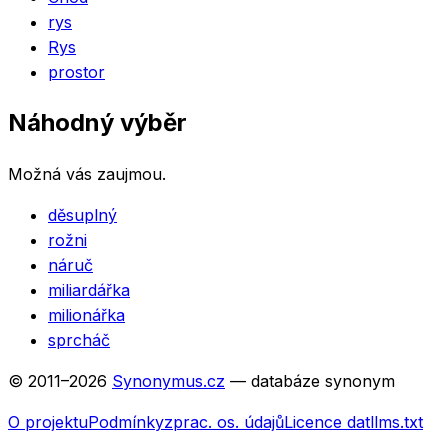
rys
Rys
prostor
Náhodný výběr
Možná vás zaujmou.
děsuplný
rožni
náruč
miliardářka
milionářka
sprcháč
© 2011–
2026
Synonymus.cz
— databáze synonym
O projektu
Podmínky
zprac. os. údajů
Licence dat
llms.txt