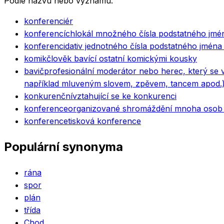
Podle názvu nebo významu.
konferenciér
konferencích
lokál množného čísla podstatného jmé
konferenci
dativ jednotného čísla podstatného jmén
komik
člověk bavící ostatní komickými kousky
bavič
profesionální moderátor nebo herec, který se 
například mluveným slovem, zpěvem, tancem apod.
konkurenční
vztahující se ke konkurenci
konference
organizované shromáždění mnoha osob 
konference
tisková konference
Populární synonyma
rána
spor
plán
třída
Chod