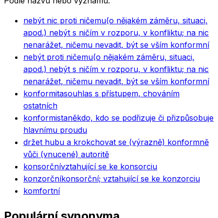
Podle názvu nebo významu.
nebýt nic proti ničemu
(o nějakém záměru, situaci,
apod.) nebýt s ničím v rozporu, v konfliktu; na nic
nenarážet, ničemu nevadit, být se vším konformní
nebýt proti ničemu
(o nějakém záměru, situaci,
apod.) nebýt s ničím v rozporu, v konfliktu; na nic
nenarážet, ničemu nevadit, být se vším konformní
konformita
souhlas s přístupem, chováním
ostatních
konformista
někdo, kdo se podřizuje či přizpůsobuje
hlavnímu proudu
držet hubu a krok
chovat se (výrazně) konformně
vůči (vnucené) autoritě
konsorční
vztahující se ke konsorciu
konzorční
konsorční; vztahující se ke konzorciu
komfortní
Populární synonyma