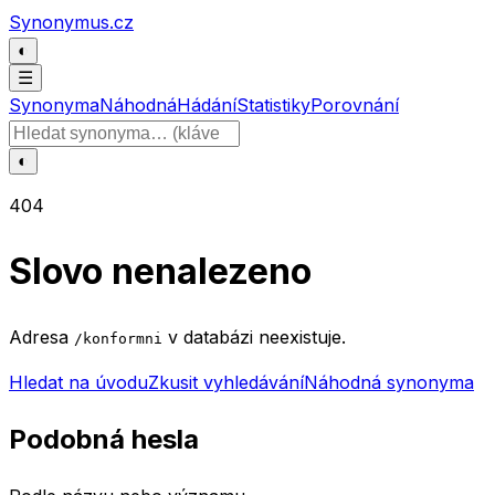
Přeskočit na obsah
Synonymus.cz
◐
☰
Synonyma
Náhodná
Hádání
Statistiky
Porovnání
Hledat slovo
◐
404
Slovo nenalezeno
Adresa
v databázi neexistuje.
/konformni
Hledat na úvodu
Zkusit vyhledávání
Náhodná synonyma
Podobná hesla