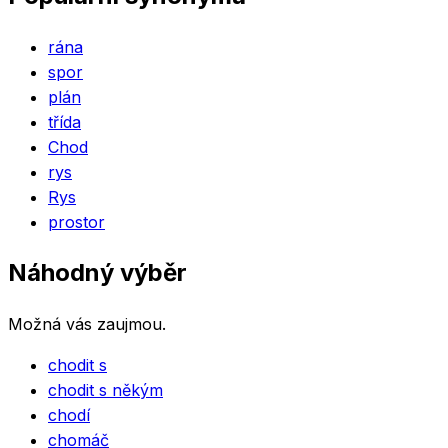
rána
spor
plán
třída
Chod
rys
Rys
prostor
Náhodný výběr
Možná vás zaujmou.
chodit s
chodit s někým
chodí
chomáč