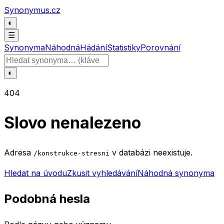
Přeskočit na obsah
Synonymus.cz
◐
☰
Synonyma
Náhodná
Hádání
Statistiky
Porovnání
Hledat slovo
◐
404
Slovo nenalezeno
Adresa
v databázi neexistuje.
/konstrukce-stresni
Hledat na úvodu
Zkusit vyhledávání
Náhodná synonyma
Podobná hesla