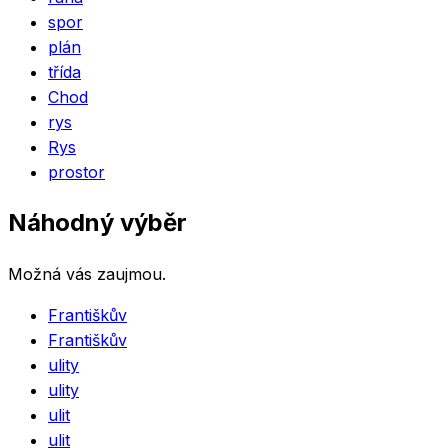
spor
plán
třída
Chod
rys
Rys
prostor
Náhodný výběr
Možná vás zaujmou.
Františkův
Františkův
ulity
ulity
ulit
ulit