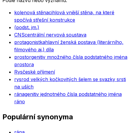
Podle názvu nebo významu.
kolenová stěna
cihlová vnější stěna, na které
spočívá střešní konstrukce
(podst. jm.)
CNS
centrální nervová soustava
protagonistka
hlavní ženská postava (literárního,
filmového aj.) díla
prostor
genitiv množného čísla podstatného jména
prostora
Rys
české příjmení
rys
rod velkých kočkovitých šelem se svazky srsti
na uších
rána
genitiv jednotného čísla podstatného jména
ráno
Populární synonyma
rána