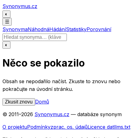
Přeskočit na obsah
Synonymus.cz
◐
☰
Synonyma
Náhodná
Hádání
Statistiky
Porovnání
Hledat slovo
◐
Něco se pokazilo
Obsah se nepodařilo načíst. Zkuste to znovu nebo
pokračujte na úvodní stránku.
Domů
Zkusit znovu
© 2011–
2026
Synonymus.cz
— databáze synonym
O projektu
Podmínky
zprac. os. údajů
Licence dat
llms.txt