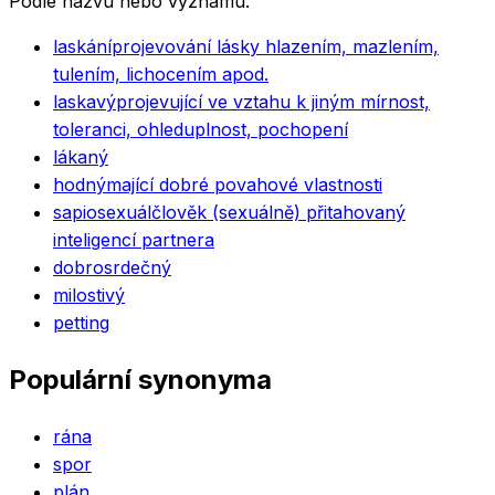
Podle názvu nebo významu.
laskání
projevování lásky hlazením, mazlením,
tulením, lichocením apod.
laskavý
projevující ve vztahu k jiným mírnost,
toleranci, ohleduplnost, pochopení
lákaný
hodný
mající dobré povahové vlastnosti
sapiosexuál
člověk (sexuálně) přitahovaný
inteligencí partnera
dobrosrdečný
milostivý
petting
Populární synonyma
rána
spor
plán