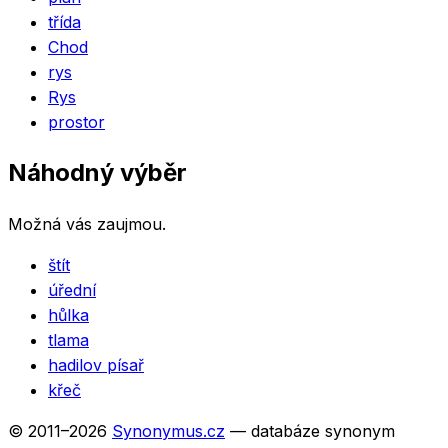
třída
Chod
rys
Rys
prostor
Náhodný výběr
Možná vás zaujmou.
štít
úřední
hůlka
tlama
hadilov písař
křeč
© 2011–
2026
Synonymus.cz
— databáze synonym