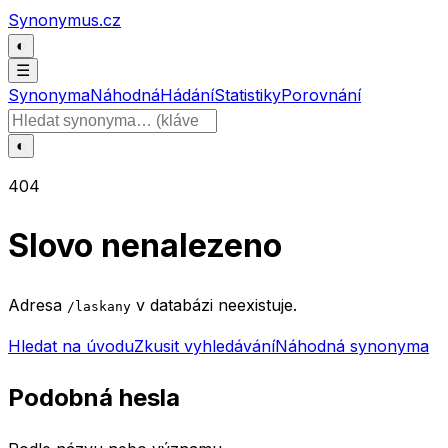
Přeskočit na obsah
Synonymus.cz
◐
☰
Synonyma
Náhodná
Hádání
Statistiky
Porovnání
Hledat slovo
◐
404
Slovo nenalezeno
Adresa
v databázi neexistuje.
/laskany
Hledat na úvodu
Zkusit vyhledávání
Náhodná synonyma
Podobná hesla