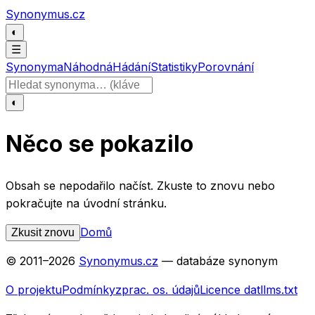
Přeskočit na obsah
Synonymus.cz
◐
☰
Synonyma
Náhodná
Hádání
Statistiky
Porovnání
Hledat slovo
◐
Něco se pokazilo
Obsah se nepodařilo načíst. Zkuste to znovu nebo
pokračujte na úvodní stránku.
Domů
Zkusit znovu
© 2011–
2026
Synonymus.cz
— databáze synonym
O projektu
Podmínky
zprac. os. údajů
Licence dat
llms.txt