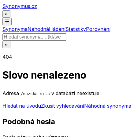
Přeskočit na obsah
Synonymus.cz
◐
☰
Synonyma
Náhodná
Hádání
Statistiky
Porovnání
Hledat slovo
◐
404
Slovo nenalezeno
Adresa
v databázi neexistuje.
/muzska-sila
Hledat na úvodu
Zkusit vyhledávání
Náhodná synonyma
Podobná hesla