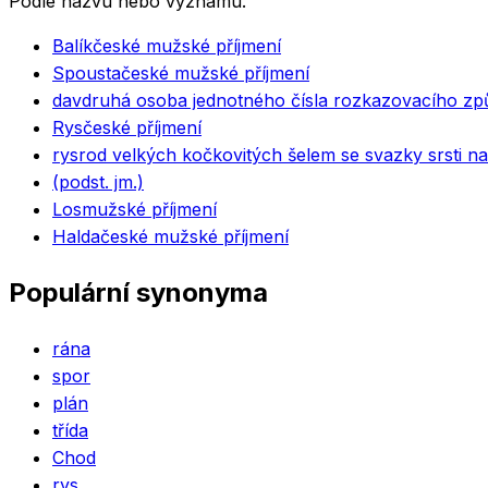
Podle názvu nebo významu.
Balík
české mužské příjmení
Spousta
české mužské příjmení
dav
druhá osoba jednotného čísla rozkazovacího způ
Rys
české příjmení
rys
rod velkých kočkovitých šelem se svazky srsti na
(podst. jm.)
Los
mužské příjmení
Halda
české mužské příjmení
Populární synonyma
rána
spor
plán
třída
Chod
rys