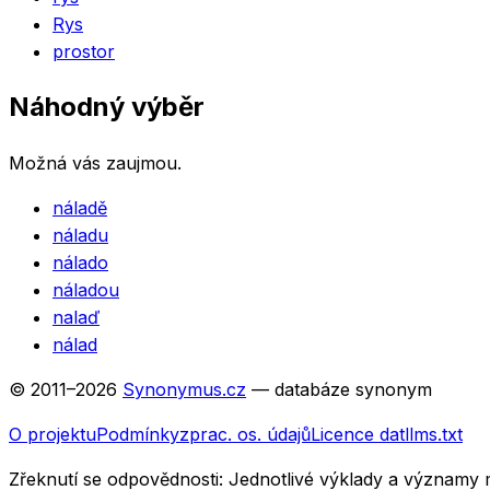
Rys
prostor
Náhodný výběr
Možná vás zaujmou.
náladě
náladu
nálado
náladou
nalaď
nálad
© 2011–
2026
Synonymus.cz
— databáze synonym
O projektu
Podmínky
zprac. os. údajů
Licence dat
llms.txt
Zřeknutí se odpovědnosti:
Jednotlivé výklady a významy 