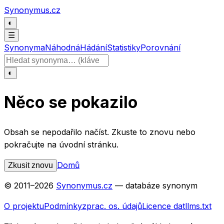
Přeskočit na obsah
Synonymus.cz
◐
☰
Synonyma
Náhodná
Hádání
Statistiky
Porovnání
Hledat slovo
◐
Něco se pokazilo
Obsah se nepodařilo načíst. Zkuste to znovu nebo
pokračujte na úvodní stránku.
Domů
Zkusit znovu
© 2011–
2026
Synonymus.cz
— databáze synonym
O projektu
Podmínky
zprac. os. údajů
Licence dat
llms.txt