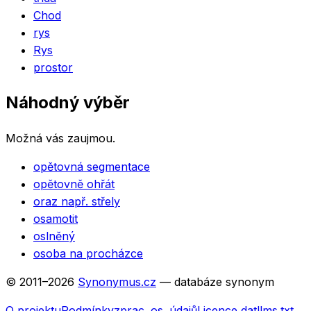
Chod
rys
Rys
prostor
Náhodný výběr
Možná vás zaujmou.
opětovná segmentace
opětovně ohřát
oraz např. střely
osamotit
oslněný
osoba na procházce
© 2011–
2026
Synonymus.cz
— databáze synonym
O projektu
Podmínky
zprac. os. údajů
Licence dat
llms.txt