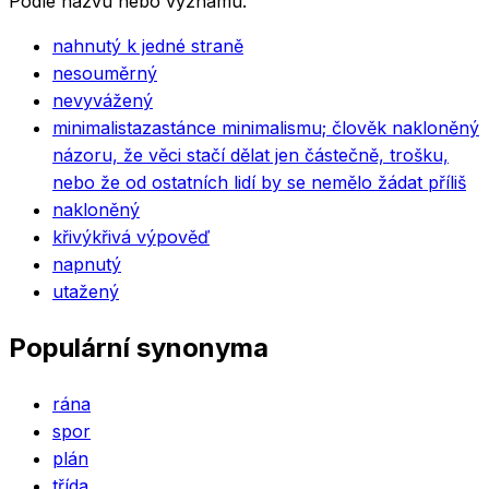
Podle názvu nebo významu.
nahnutý k jedné straně
nesouměrný
nevyvážený
minimalista
zastánce minimalismu; člověk nakloněný
názoru, že věci stačí dělat jen částečně, trošku,
nebo že od ostatních lidí by se nemělo žádat příliš
nakloněný
křivý
křivá výpověď
napnutý
utažený
Populární synonyma
rána
spor
plán
třída