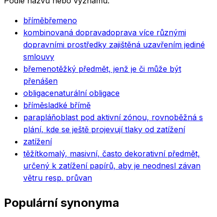
Podle názvu nebo významu.
břímě
břemeno
kombinovaná doprava
doprava více různými
dopravními prostředky zajištěná uzavřením jediné
smlouvy
břemeno
těžký předmět, jenž je či může být
přenášen
obligace
naturální obligace
břímě
sladké břímě
parapláň
oblast pod aktivní zónou, rovnoběžná s
plání, kde se ještě projevují tlaky od zatížení
zatížení
těžítko
malý, masivní, často dekorativní předmět,
určený k zatížení papírů, aby je neodnesl závan
větru resp. průvan
Populární synonyma