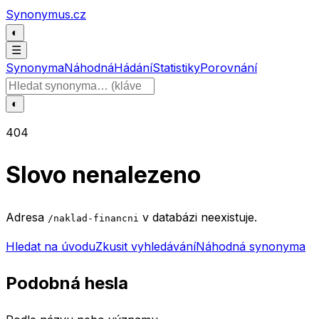
Přeskočit na obsah
Synonymus.cz
◐
☰
Synonyma
Náhodná
Hádání
Statistiky
Porovnání
Hledat slovo
◐
404
Slovo nenalezeno
Adresa
v databázi neexistuje.
/naklad-financni
Hledat na úvodu
Zkusit vyhledávání
Náhodná synonyma
Podobná hesla