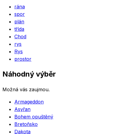
rána
spor
plán
třída
Chod
rys
Rys
prostor
Náhodný výběr
Možná vás zaujmou.
Armageddon
Asyřan
Bohem opuštěný
Bretoňsko
Dakota