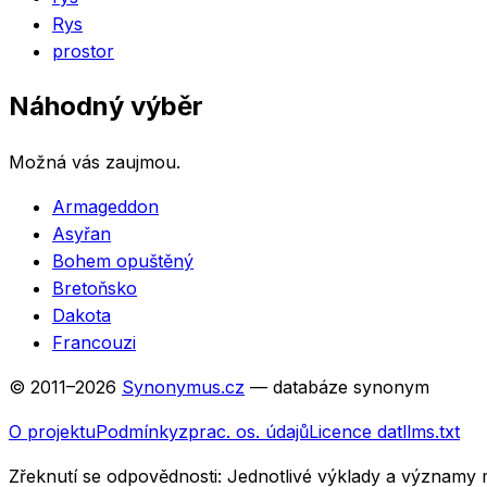
Rys
prostor
Náhodný výběr
Možná vás zaujmou.
Armageddon
Asyřan
Bohem opuštěný
Bretoňsko
Dakota
Francouzi
© 2011–
2026
Synonymus.cz
— databáze synonym
O projektu
Podmínky
zprac. os. údajů
Licence dat
llms.txt
Zřeknutí se odpovědnosti:
Jednotlivé výklady a významy 