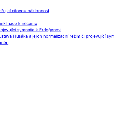
adřující citovou náklonnost
, inklinace k něčemu
rojevující sympatie k Erdoğanovi
ustava Husáka a jejich normalizační režim či projevující sym
raněn