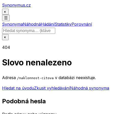
Přeskočit na obsah
Synonymus.cz
◐
☰
Synonyma
Náhodná
Hádání
Statistiky
Porovnání
Hledat slovo
◐
404
Slovo nenalezeno
Adresa
v databázi neexistuje.
/naklonnost-citova
Hledat na úvodu
Zkusit vyhledávání
Náhodná synonyma
Podobná hesla