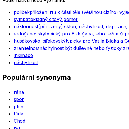
Podle názvu nebo významu.
polibek
přiložení rtů k části těla (většinou cizího) vyj
sympatie
kladný citový poměr
náklonnost
(přirozený) sklon, náchylnost, dispozice
erdoğanovský
typický pro Erdoğana, jeho režim či p
husákovsko-biľakovský
typický pro Vasila Biľaka a G
zranitelnost
náchylnost být duševně nebo fyzicky z
inklinace
náchylnost
Populární synonyma
rána
spor
plán
třída
Chod
rys