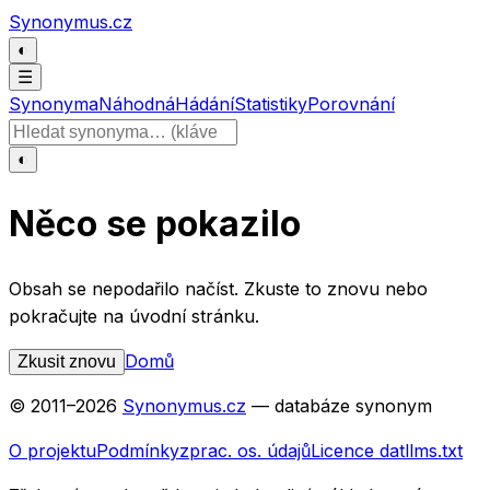
Přeskočit na obsah
Synonymus.cz
◐
☰
Synonyma
Náhodná
Hádání
Statistiky
Porovnání
Hledat slovo
◐
Něco se pokazilo
Obsah se nepodařilo načíst. Zkuste to znovu nebo
pokračujte na úvodní stránku.
Domů
Zkusit znovu
© 2011–
2026
Synonymus.cz
— databáze synonym
O projektu
Podmínky
zprac. os. údajů
Licence dat
llms.txt