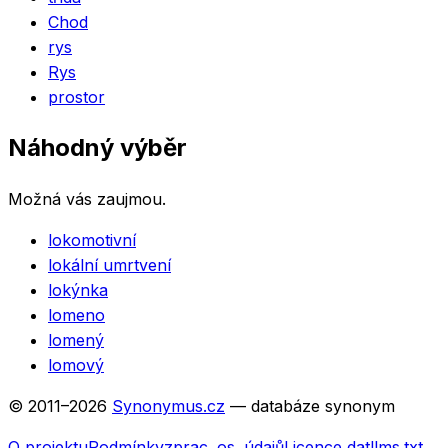
Chod
rys
Rys
prostor
Náhodný výběr
Možná vás zaujmou.
lokomotivní
lokální umrtvení
lokýnka
lomeno
lomený
lomový
© 2011–
2026
Synonymus.cz
— databáze synonym
O projektu
Podmínky
zprac. os. údajů
Licence dat
llms.txt