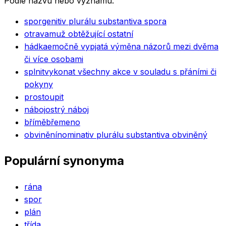
Podle názvu nebo významu.
spor
genitiv plurálu substantiva spora
otrava
muž obtěžující ostatní
hádka
emočně vypjatá výměna názorů mezi dvěma
či více osobami
splnit
vykonat všechny akce v souladu s přáními či
pokyny
prostoupit
náboj
ostrý náboj
břímě
břemeno
obvinění
nominativ plurálu substantiva obviněný
Populární synonyma
rána
spor
plán
třída