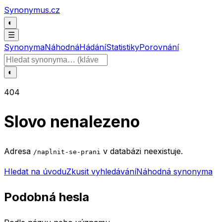
Přeskočit na obsah
Synonymus.cz
◐
☰
Synonyma
Náhodná
Hádání
Statistiky
Porovnání
Hledat slovo
◐
404
Slovo nenalezeno
Adresa
v databázi neexistuje.
/naplnit-se-prani
Hledat na úvodu
Zkusit vyhledávání
Náhodná synonyma
Podobná hesla