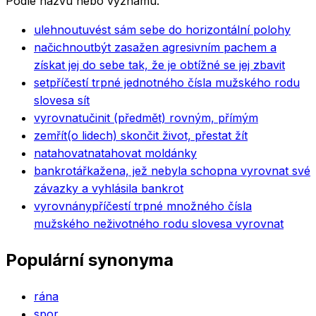
Podle názvu nebo významu.
ulehnout
uvést sám sebe do horizontální polohy
načichnout
být zasažen agresivním pachem a
získat jej do sebe tak, že je obtížné se jej zbavit
set
příčestí trpné jednotného čísla mužského rodu
slovesa sít
vyrovnat
učinit (předmět) rovným, přímým
zemřít
(o lidech) skončit život, přestat žít
natahovat
natahovat moldánky
bankrotářka
žena, jež nebyla schopna vyrovnat své
závazky a vyhlásila bankrot
vyrovnány
příčestí trpné množného čísla
mužského neživotného rodu slovesa vyrovnat
Populární synonyma
rána
spor