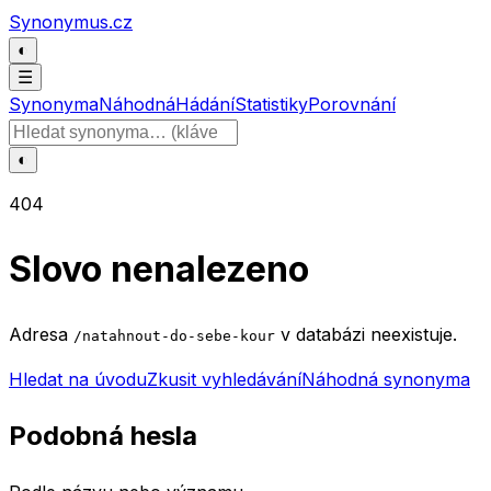
Přeskočit na obsah
Synonymus.cz
◐
☰
Synonyma
Náhodná
Hádání
Statistiky
Porovnání
Hledat slovo
◐
404
Slovo nenalezeno
Adresa
v databázi neexistuje.
/natahnout-do-sebe-kour
Hledat na úvodu
Zkusit vyhledávání
Náhodná synonyma
Podobná hesla