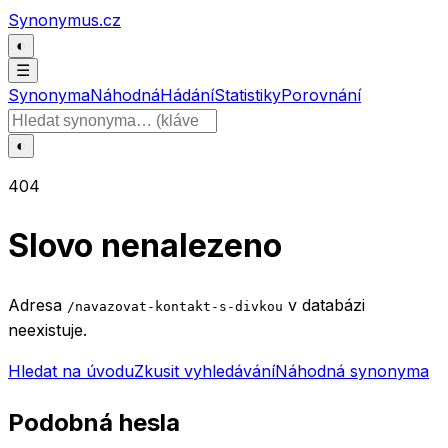
Přeskočit na obsah
Synonymus.cz
◐
☰
Synonyma
Náhodná
Hádání
Statistiky
Porovnání
Hledat slovo
◐
404
Slovo nenalezeno
Adresa
v databázi
/navazovat-kontakt-s-divkou
neexistuje.
Hledat na úvodu
Zkusit vyhledávání
Náhodná synonyma
Podobná hesla