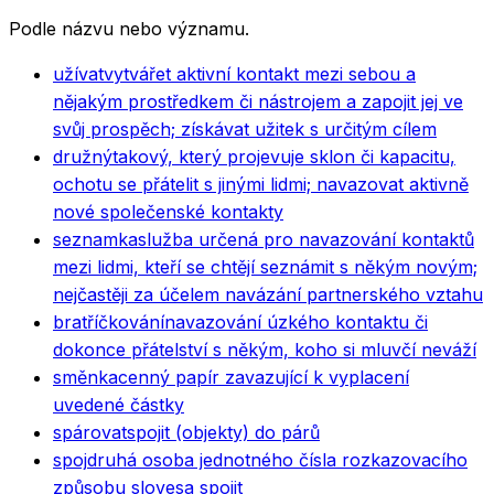
Podle názvu nebo významu.
užívat
vytvářet aktivní kontakt mezi sebou a
nějakým prostředkem či nástrojem a zapojit jej ve
svůj prospěch; získávat užitek s určitým cílem
družný
takový, který projevuje sklon či kapacitu,
ochotu se přátelit s jinými lidmi; navazovat aktivně
nové společenské kontakty
seznamka
služba určená pro navazování kontaktů
mezi lidmi, kteří se chtějí seznámit s někým novým;
nejčastěji za účelem navázání partnerského vztahu
bratříčkování
navazování úzkého kontaktu či
dokonce přátelství s někým, koho si mluvčí neváží
směnka
cenný papír zavazující k vyplacení
uvedené částky
spárovat
spojit (objekty) do párů
spoj
druhá osoba jednotného čísla rozkazovacího
způsobu slovesa spojit