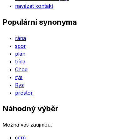
navázat kontakt
Populární synonyma
rána
spor
plán
třída
Chod
rys
Rys
prostor
Náhodný výběr
Možná vás zaujmou.
čerň