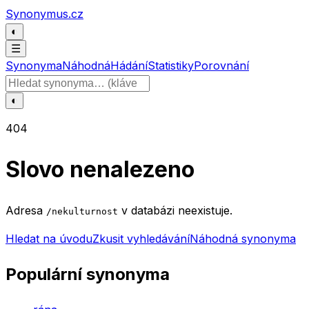
Přeskočit na obsah
Synonymus.cz
◐
☰
Synonyma
Náhodná
Hádání
Statistiky
Porovnání
Hledat slovo
◐
404
Slovo nenalezeno
Adresa
v databázi neexistuje.
/nekulturnost
Hledat na úvodu
Zkusit vyhledávání
Náhodná synonyma
Populární synonyma