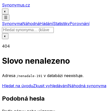
Přeskočit na obsah
Synonymus.cz
◐
☰
Synonyma
Náhodná
Hádání
Statistiky
Porovnání
Hledat slovo
◐
404
Slovo nenalezeno
Adresa
v databázi neexistuje.
/nenadale-191
Hledat na úvodu
Zkusit vyhledávání
Náhodná synonyma
Podobná hesla