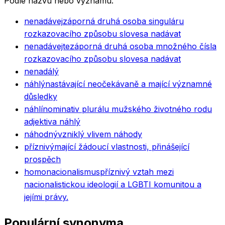
Podle názvu nebo významu.
nenadávej
záporná druhá osoba singuláru
rozkazovacího způsobu slovesa nadávat
nenadávejte
záporná druhá osoba množného čísla
rozkazovacího způsobu slovesa nadávat
nenadálý
náhlý
nastávající neočekávaně a mající významné
důsledky
náhlí
nominativ plurálu mužského životného rodu
adjektiva náhlý
náhodný
vzniklý vlivem náhody
příznivý
mající žádoucí vlastnosti, přinášející
prospěch
homonacionalismus
příznivý vztah mezi
nacionalistickou ideologií a LGBTI komunitou a
jejími právy.
Populární synonyma