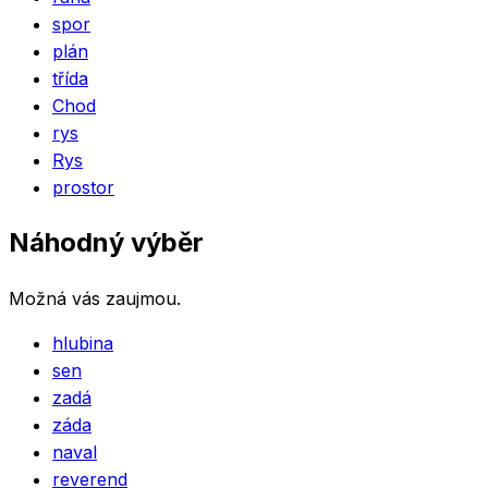
spor
plán
třída
Chod
rys
Rys
prostor
Náhodný výběr
Možná vás zaujmou.
hlubina
sen
zadá
záda
naval
reverend