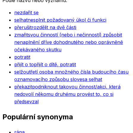
Podle názvu nebo významu.
nezdařit se
selhat
nesplnit požadovaný úkol či funkci
přerušit
rozdělit na dvě části
zmařit
svou činností (nebo i nečinností) způsobit
nenaplnění dříve dohodnutého nebo oprávněně
očekávaného skutku
potratit
přijít o to
přijít o dítě, potratit
selžou
třetí osoba množného čísla budoucího času
oznamovacího způsobu slovesa selhat
překazit
podniknout takovou činnost/akci, která
nedovolí někomu druhému provést to, co si
předsevzal
Populární synonyma
rána