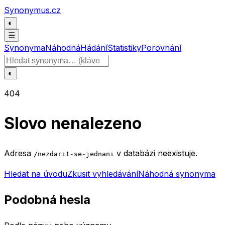
Přeskočit na obsah
Synonymus.cz
◐
☰
Synonyma
Náhodná
Hádání
Statistiky
Porovnání
Hledat slovo
◐
404
Slovo nenalezeno
Adresa
v databázi neexistuje.
/nezdarit-se-jednani
Hledat na úvodu
Zkusit vyhledávání
Náhodná synonyma
Podobná hesla