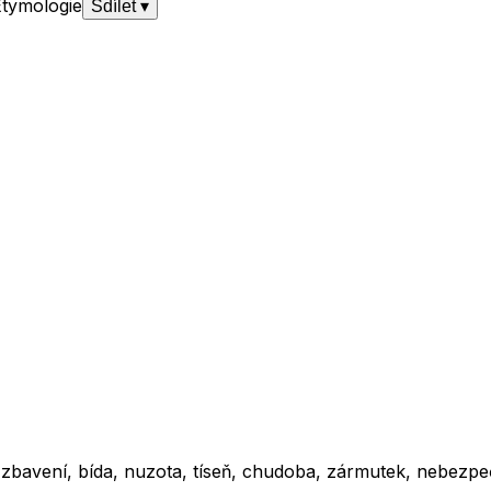
Etymologie
Sdílet
▾
, zbavení, bída, nuzota, tíseň, chudoba, zármutek, nebezpe