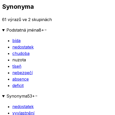
Synonyma
61 výrazů ve 2 skupinách
Podstatná jména
8
+
−
bída
nedostatek
chudoba
nuzota
tíseň
nebezpečí
absence
deficit
Synonyma
53
+
−
nedostatek
vyvlastnění