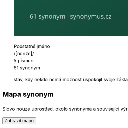
Slovní druh
Podstatné jméno
Výslovnost
/
[nɔʊzɛ]
/
Počet písmen
5
písmen
Počet synonym
61
synonym
stav, kdy někdo nemá možnost uspokojit svoje zákla
Mapa synonym
Slovo
nouze
uprostřed, okolo synonyma a související výr
Zobrazit mapu