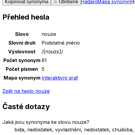
Hádání
Mapa synonym
Kopírovat synonyma
☆ Oblíbené
Přehled hesla
Základní údaje o slově
nouze
Slovo
nouze
Slovní druh
Podstatné jméno
Výslovnost
/
[nɔʊzɛ]
/
Počet synonym
61
Počet písmen
5
Mapa synonym
Interaktivní graf
Zpět na heslo
nouze
Časté dotazy
Jaká jsou synonyma ke slovu nouze?
bída, nedostatek, vyvlastnění, nedostatek, chudoba