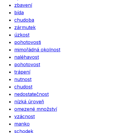
zbavení
bída
chudoba
zármutek
úzkost
pohotovosti
mimořádná okolnost
naléhavost
pohotovost
trápení
nutnost
chudost
nedostatečnost
nízká úroveň
omezené množství
vzácnost
manko
schodek