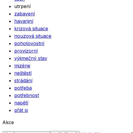
utrpení
zabavení
havarijní
krizová situace
nouzová situace
pohotovostní
provizorní
výjimečný stav
mizérie
neštěstí
strádání
potřeba
potřebnost
napětí
přát si
Akce