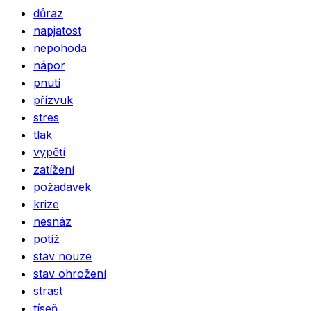
důraz
napjatost
nepohoda
nápor
pnutí
přízvuk
stres
tlak
vypětí
zatížení
požadavek
krize
nesnáz
potíž
stav nouze
stav ohrožení
strast
tíseň