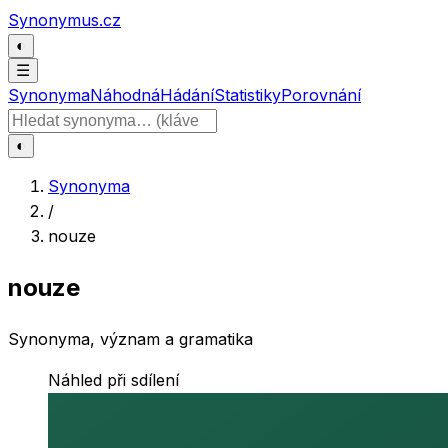
Přeskočit na obsah
Synonymus.cz
◐
☰
Synonyma
Náhodná
Hádání
Statistiky
Porovnání
Hledat slovo
◐
Synonyma
/
nouze
nouze
Synonyma, význam a gramatika
Náhled při sdílení